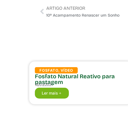
ARTIGO ANTERIOR
10º Acampamento Renascer um Sonho
FOSFATO
,
VÍDEO
Fosfato Natural Reativo para
pastagem
16/03/2021
Ler mais