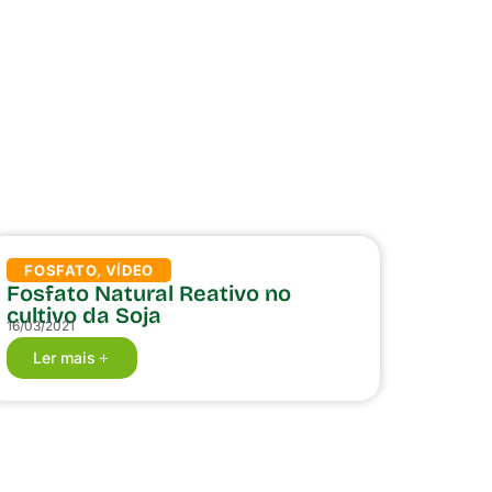
FOSFATO
,
VÍDEO
Fosfato Natural Reativo no
cultivo da Soja
16/03/2021
Ler mais