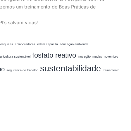
fizemos um treinamento de Boas Práticas de
I’s salvam vidas!
pesquisas
colaboradores
edem capacita
educação ambiental
fosfato reativo
agricultura sustentável
inovação
mudas
novembro
sustentabilidade
io
segurança do trabalho
treinamento