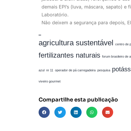
demais EPI’s (luva, máscara, sapato) e 
Laboratório.
Não deixem a segurança para depois, EP
_
agricultura sustentável
centro de 
fertilizantes naturais
forum brasileiro de 
potáss
azul
nr 11
operador de pá carregadeira
pesquisa
viveiro gourmet
Compartilhe esta publicação