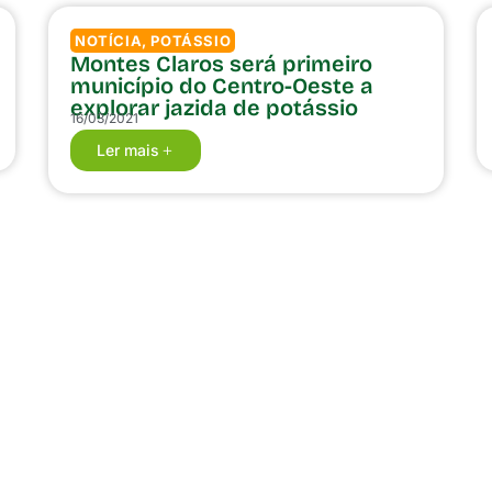
NOTÍCIA
,
POTÁSSIO
Montes Claros será primeiro
município do Centro-Oeste a
explorar jazida de potássio
16/03/2021
Ler mais