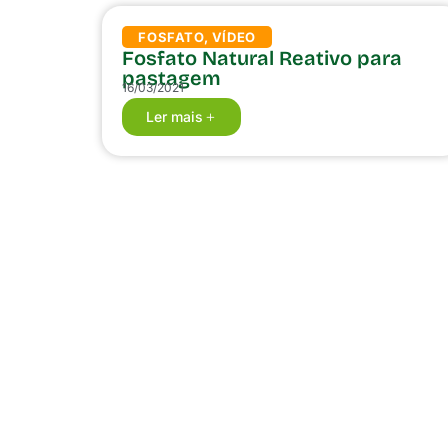
FOSFATO
,
VÍDEO
Fosfato Natural Reativo para
pastagem
16/03/2021
Ler mais