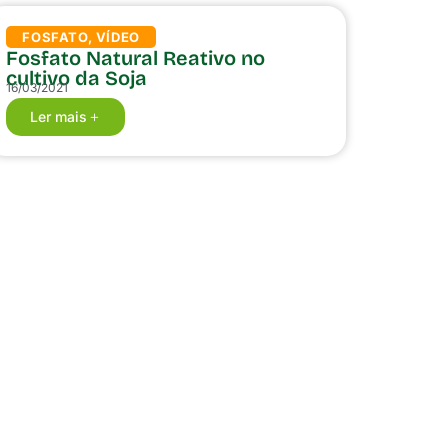
FOSFATO
,
VÍDEO
Fosfato Natural Reativo no
cultivo da Soja
16/03/2021
Ler mais