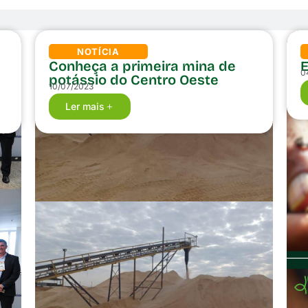
NOTÍCIA
Conheça a primeira mina de
0
potássio do Centro Oeste
10/07/2023
Ler mais