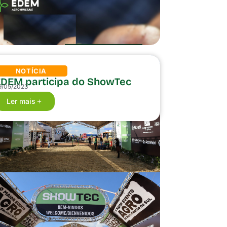
NOTÍCIA
EDEM participa do ShowTec
9/05/2023
Ler mais