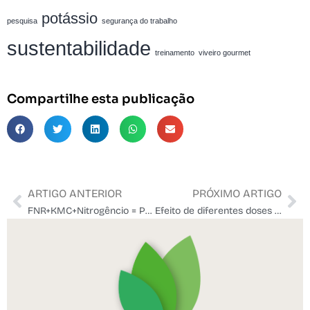
potássio
pesquisa
segurança do trabalho
sustentabilidade
treinamento
viveiro gourmet
Compartilhe esta publicação
ARTIGO ANTERIOR
PRÓXIMO ARTIGO
FNR+KMC+Nitrogêncio = Pasto verde e farto
Efeito de diferentes doses de FNR e KMC em pasto de