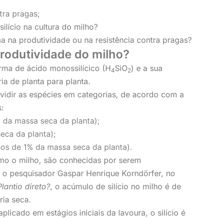
tra pragas;
ilício na cultura do milho?
a na produtividade ou na resistência contra pragas?
produtividade do milho?
orma de ácido monossilícico (H
SiO
) e a sua
4
2
ia de planta para planta.
ividir as espécies em categorias, de acordo com a
s:
% da massa seca da planta);
eca da planta);
os de 1% da massa seca da planta).
omo o milho, são conhecidas por serem
 o pesquisador Gaspar Henrique Korndörfer, no
lantio direto?
, o acúmulo de silício no milho é de
ria seca.
icado em estágios iniciais da lavoura, o silício é