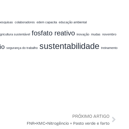
pesquisas
colaboradores
edem capacita
educação ambiental
fosfato reativo
agricultura sustentável
inovação
mudas
novembro
sustentabilidade
io
segurança do trabalho
treinamento
PRÓXIMO ARTIGO
FNR+KMC+Nitrogêncio = Pasto verde e farto