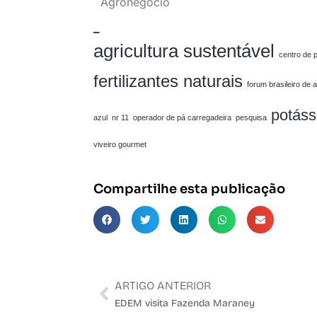
Agronegócio
_
agricultura sustentável
centro de 
fertilizantes naturais
forum brasileiro de 
potáss
azul
nr 11
operador de pá carregadeira
pesquisa
viveiro gourmet
Compartilhe esta publicação
ARTIGO ANTERIOR
EDEM visita Fazenda Maraney