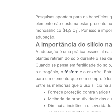
Pesquisas apontam para os benefícios que
elemento não costuma estar presente no 
monossilícico (H
SiO
). Por isso é impo
4
2
adubação.
A importância do silício na
A adubação é uma prática essencial na ag
plantas retiram do solo durante o seu d
Quando se pensa em fertilidade do solo
o nitrogênio, o
fósforo
e o enxofre. Entr
para um elemento que nem sempre é lemb
Entre as melhorias que o uso silício na a
Fornece proteção contra vários ti
Melhoria da produtividade das cul
Diminui a incidência e severidade