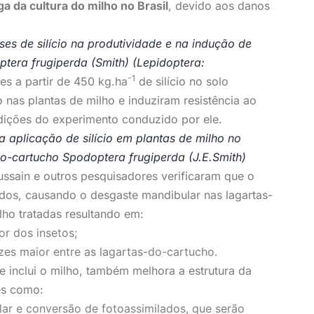
ga da cultura do milho no Brasil
, devido aos danos
ses de silício na produtividade e na indução de
ptera frugiperda (Smith) (Lepidoptera:
-1
es a partir de 450 kg.ha
de silício no solo
 nas plantas de milho e induziram resistência ao
dições do experimento conduzido por ele.
da aplicação de silício em plantas de milho no
o-cartucho Spodoptera frugiperda (J.E.Smith)
ssain e outros pesquisadores verificaram que o
rígidos, causando o desgaste mandibular nas lagartas-
lho tratadas resultando em:
r dos insetos;
zes maior entre as lagartas-do-cartucho.
que inclui o milho, também melhora a estrutura da
res como:
ar e conversão de fotoassimilados, que serão