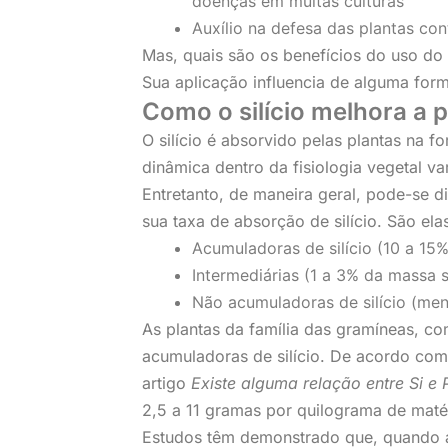
doenças em muitas culturas
Auxílio na defesa das plantas con
Mas, quais são os benefícios do uso do s
Sua aplicação influencia de alguma form
Como o silício melhora a 
O silício é absorvido pelas plantas na f
dinâmica dentro da fisiologia vegetal var
Entretanto, de maneira geral, pode-se d
sua taxa de absorção de silício. São ela
Acumuladoras de silício (10 a 15
Intermediárias (1 a 3% da massa s
Não acumuladoras de silício (men
As plantas da família das gramíneas, c
acumuladoras de silício. De acordo com
artigo
Existe alguma relação entre Si e P
2,5 a 11 gramas por quilograma de maté
Estudos têm demonstrado que, quando apl