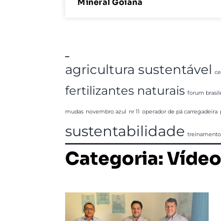
Mineral Goiana
_
agricultura sustentável
ce
fertilizantes naturais
forum brasil
mudas
novembro azul
nr 11
operador de pá carregadeira
sustentabilidade
treinamento
Categoria: Víde