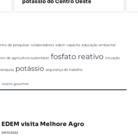
potássio do Centro Oeste
ntro de pesquisas
colaboradores
edem capacita
educação ambiental
fosfato reativo
eiro de agricultura sustentável
inovação
potássio
pesquisa
segurança do trabalho
viveiro gourmet
o
EDEM visita Melhore Agro
09/11/2022